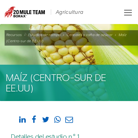
Toggle
Agricultura
naviga
Recursos
›
Estudios de campo
›
Cereales y caña de azúcar
›
Maíz
(Centro-sur de EE.UU)
MAÍZ (CENTRO-SUR DE
EE.UU)
Detalles del estudio n.° 1