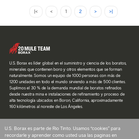
|<
<
1
2
>
>|
U.S. Borax es líder global en el suministro y ciencia de los boratos,
minerales que contienen boro y otros elementos que se forman
naturalmente. Somos un equipo de 1000 personas con más de
1200 unidades en todo el mundo sirviendo a más de 500 clientes.
Suplimos el 30 % de la demanda mundial de boratos refinados
desde nuestra mina e instalaciones de refinamiento y proceso de
alta tecnología ubicados en Boron, California, aproximadamente
160 kilómetros al noreste de Los Ángeles.
U.S. Borax es parte de Rio Tinto. Usamos “cookies” para
© 2026 Rio Tinto. Todos los derechos reservados.
recordarle y aprender como usted usa las paginas en