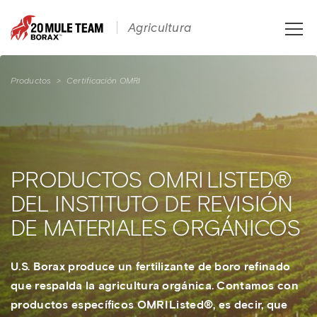
Toggle
Agricultura
naviga
Productos
>
Certificación OMRI
PRODUCTOS OMRI LISTED®
DEL INSTITUTO DE REVISIÓN
DE MATERIALES ORGÁNICOS
U.S. Borax produce un fertilizante de boro refinado
que respalda la agricultura orgánica. Contamos con
productos específicos OMRI Listed®, es decir, que