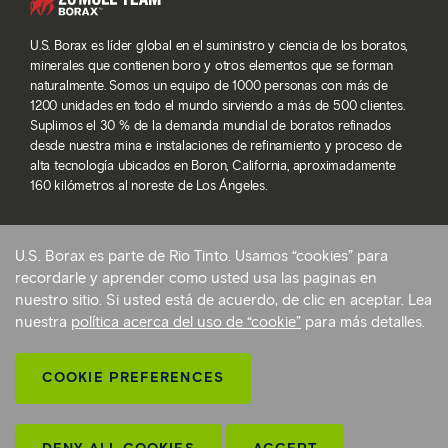
U.S. Borax es líder global en el suministro y ciencia de los boratos,
minerales que contienen boro y otros elementos que se forman
naturalmente. Somos un equipo de 1000 personas con más de
1200 unidades en todo el mundo sirviendo a más de 500 clientes.
Suplimos el 30 % de la demanda mundial de boratos refinados
desde nuestra mina e instalaciones de refinamiento y proceso de
alta tecnología ubicados en Boron, California, aproximadamente
160 kilómetros al noreste de Los Ángeles.
U.S. Borax es parte de Rio Tinto. Usamos “cookies” para
© 2026 Rio Tinto. Todos los derechos reservados.
recordarle y aprender como usted usa las paginas en
Términos de servicio
nuestro sitio. Si usted está de acuerdo, de clic en aceptar. Lea
Politica de privacidad y configuraciones de cookies
nuestra
política acerca del uso de “cookie”
para más detalles.
Declaración sobre la esclavitud moderna
Preferencias de cookies
COOKIE PREFERENCES
Volver arriba