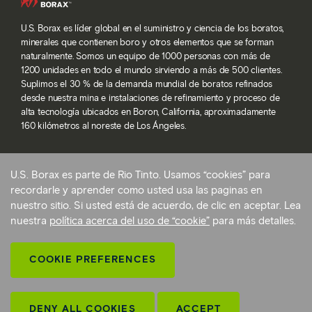
U.S. Borax es líder global en el suministro y ciencia de los boratos,
minerales que contienen boro y otros elementos que se forman
naturalmente. Somos un equipo de 1000 personas con más de
1200 unidades en todo el mundo sirviendo a más de 500 clientes.
Suplimos el 30 % de la demanda mundial de boratos refinados
desde nuestra mina e instalaciones de refinamiento y proceso de
alta tecnología ubicados en Boron, California, aproximadamente
160 kilómetros al noreste de Los Ángeles.
U.S. Borax es parte de Rio Tinto. Usamos “cookies” para
© 2026 Rio Tinto. Todos los derechos reservados.
recordarle y aprender como usted usa las paginas en
Términos de servicio
nuestro sitio. Si usted está de acuerdo, de clic en aceptar. Lea
Politica de privacidad y configuraciones de cookies
nuestra
política acerca del uso de “cookie”
para más detalles.
Declaración sobre la esclavitud moderna
Preferencias de cookies
COOKIE PREFERENCES
Volver arriba