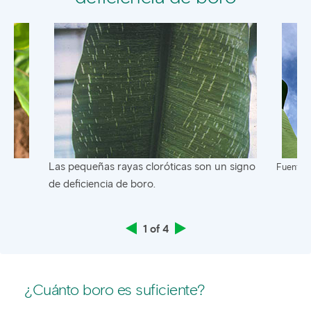
Las pequeñas rayas cloróticas son un signo
Fuente:
de deficiencia de boro.
1 of 4
¿Cuánto boro es suficiente?