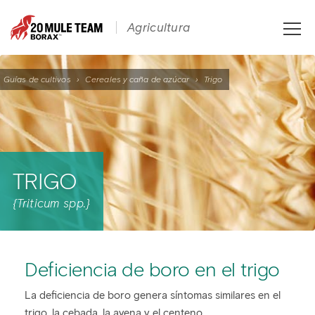
Toggle
Agricultura
naviga
Guías de cultivos
›
Cereales y caña de azúcar
›
Trigo
TRIGO
{Triticum spp.}
Deficiencia de boro en el trigo
La deficiencia de boro genera síntomas similares en el
trigo, la cebada, la avena y el centeno.