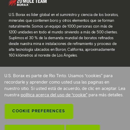
U.S. Borax es líder global en el suministro y ciencia de los boratos,
minerales que contienen boro y otros elementos que se forman
naturalmente. Somos un equipo de 1000 personas con más de
1200 unidades en todo el mundo sirviendo a más de 500 clientes.
Suplimos el 30 % de la demanda mundial de boratos refinados
desde nuestra mina e instalaciones de refinamiento y proceso de
alta tecnología ubicados en Boron, California, aproximadamente
160 kilómetros al noreste de Los Ángeles.
U.S. Borax es parte de Rio Tinto. Usamos “cookies” para
© 2026 Rio Tinto. Todos los derechos reservados.
recordarle y aprender como usted usa las paginas en
Términos de servicio
nuestro sitio. Si usted está de acuerdo, de clic en aceptar. Lea
Politica de privacidad y configuraciones de cookies
nuestra
política acerca del uso de “cookie”
para más detalles.
Declaración sobre la esclavitud moderna
Preferencias de cookies
COOKIE PREFERENCES
Volver arriba